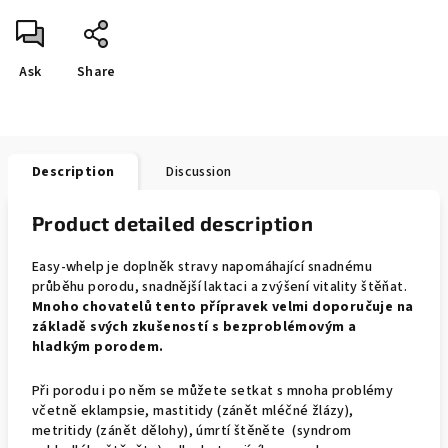
Ask
Share
Description
Discussion
Product detailed description
Easy-whelp je doplněk stravy napomáhající snadnému
průběhu porodu, snadnější laktaci a zvýšení vitality štěňat.
Mnoho chovatelů tento přípravek velmi doporučuje na
základě svých zkušeností s bezproblémovým a
hladkým porodem.
Při porodu i po něm se můžete setkat s mnoha problémy
včetně eklampsie, mastitidy (zánět mléčné žlázy),
metritidy (zánět dělohy), úmrtí štěněte (syndrom