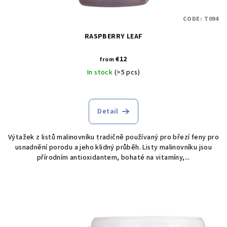
CODE:
T094
RASPBERRY LEAF
€12
from
In stock
(>5 pcs)
Detail
Výtažek z listů malinovníku tradičně používaný pro březí feny pro
usnadnění porodu a jeho klidný průběh. Listy malinovníku jsou
přírodním antioxidantem, bohaté na vitamíny,...