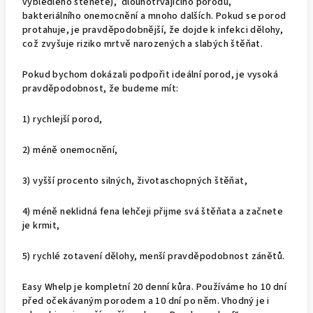
vybledlého štěněte), dlouhotrvajícího porodu,
bakteriálního onemocnění a mnoho dalších. Pokud se porod
protahuje, je pravděpodobnější, že dojde k infekci dělohy,
což zvyšuje riziko mrtvě narozených a slabých štěňat.
Pokud bychom dokázali podpořit ideální porod, je vysoká
pravděpodobnost, že budeme mít:
1) rychlejší porod,
2) méně onemocnění,
3) vyšší procento silných, životaschopných štěňat,
4) méně neklidná fena lehčeji přijme svá štěňata a začnete
je krmit,
5) rychlé zotavení dělohy, menší pravděpodobnost zánětů.
Easy Whelp je kompletní 20 denní kůra. Používáme ho 10 dní
před očekávaným porodem a 10 dní po něm. Vhodný je i