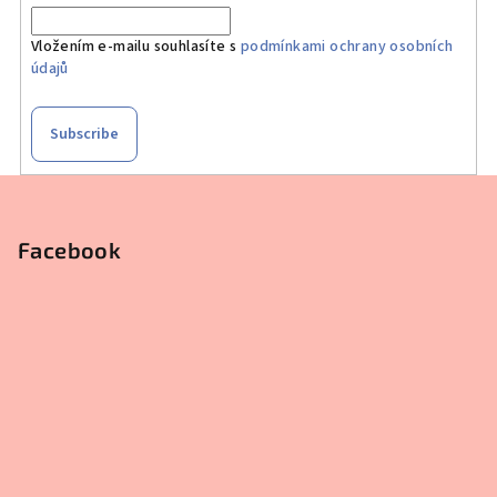
Vložením e-mailu souhlasíte s
podmínkami ochrany osobních
údajů
Subscribe
F
o
o
Facebook
t
e
r