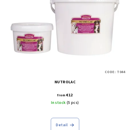
CODE:
T044
NUTROLAC
€12
from
In stock
(5 pcs)
Detail