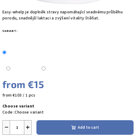
Easy-whelp je doplněk stravy napomáhající snadnému průběhu
porodu, snadnější laktaci a zvýšení vitality štěňat.
VARIANT:
from
€15
Measure
from €103 / 1 pcs
price:
Choose variant
Code:
Choose variant
−
+
Add to cart