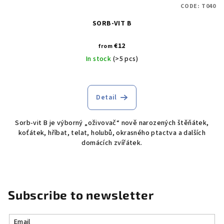
CODE:
T040
SORB-VIT B
€12
from
In stock
(>5 pcs)
Detail
Sorb-vit B je výborný „oživovač“ nově narozených štěňátek,
koťátek, hříbat, telat, holubů, okrasného ptactva a dalších
domácích zvířátek.
Subscribe to newsletter
Email