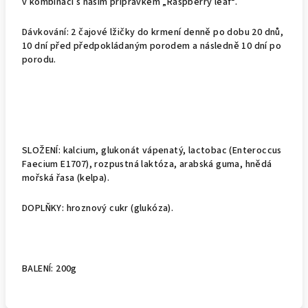
v kombinaci s naším přípravkem „Raspberry leaf“.
Dávkování: 2 čajové lžičky do krmení denně po dobu 20 dnů,
10 dní před předpokládaným porodem a následně 10 dní po
porodu.
SLOŽENÍ: kalcium, glukonát vápenatý, lactobac (Enteroccus
Faecium E1707), rozpustná laktóza, arabská guma, hnědá
mořská řasa (kelpa).
DOPLŇKY: hroznový cukr (glukóza).
BALENÍ: 200g