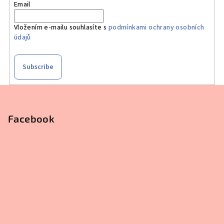
Email
Vložením e-mailu souhlasíte s
podmínkami ochrany osobních
údajů
Subscribe
F
o
o
Facebook
t
e
r