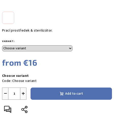
Prací prostředek & sterilizátor.
VARIANT:
from
€16
Measure
Choose variant
price:
Code:
Choose variant
−
+
Add to cart