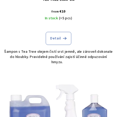
€10
from
In stock
(>5 pcs)
Detail
Šampon s Tea Tree olejem čistí srst jemně, ale zároveň dokonale
do hloubky. Pravidelné používání zajistí účinné odpuzování
hmyzu.