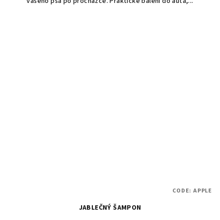
vašeho psa po procházce. Praktické balení do auta,...
CODE:
APPLE
JABLEČNÝ ŠAMPON