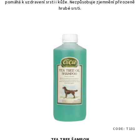
pomáhá k uzdravení srsti i kůže. Nezpůsobuje zjemnění přirozeně
hrubé srsti.
CODE:
T131
TEA TREE ŠAMPON