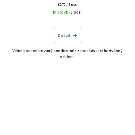
Measure
€270 / 5 pcs
price:
In stock
(3 pcs)
Detail
Velmi koncentrovaný kondicionér zanechávající hedvábný
vzhled.