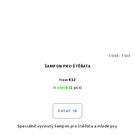
CODE:
T023
ŠAMPON PRO ŠTĚŇATA
€12
from
In stock
(1 pcs)
Detail
Speciálně vyvinutý šampon pro štěňata a mladé psy.