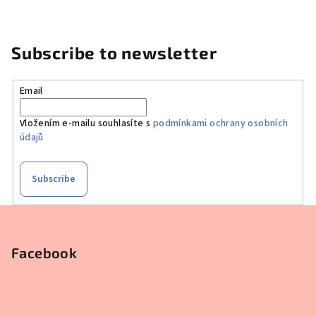
Subscribe to newsletter
Email
Vložením e-mailu souhlasíte s
podmínkami ochrany osobních
údajů
Subscribe
F
o
o
Facebook
t
e
r