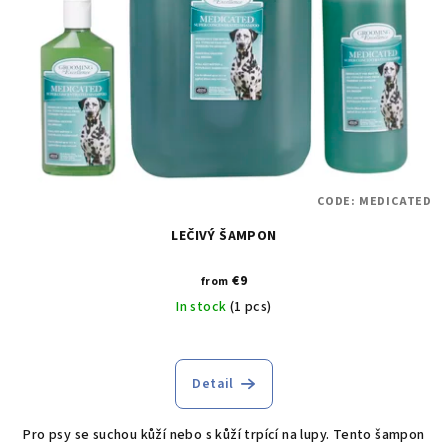
CODE:
MEDICATED
LEČIVÝ ŠAMPON
€9
from
In stock
(1 pcs)
Detail
Pro psy se suchou kůží nebo s kůží trpící na lupy. Tento šampon