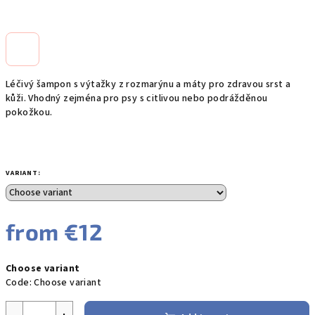
Léčivý šampon s výtažky z rozmarýnu a máty pro zdravou srst a
kůži. Vhodný zejména pro psy s citlivou nebo podrážděnou
pokožkou.
VARIANT:
from
€12
Measure
Choose variant
price:
Code:
Choose variant