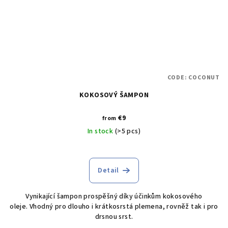
CODE:
COCONUT
KOKOSOVÝ ŠAMPON
€9
from
In stock
(>5 pcs)
Detail
Vynikající šampon prospěšný díky účinkům kokosového
oleje. Vhodný pro dlouho i krátkosrstá plemena, rovněž tak i pro
drsnou srst.