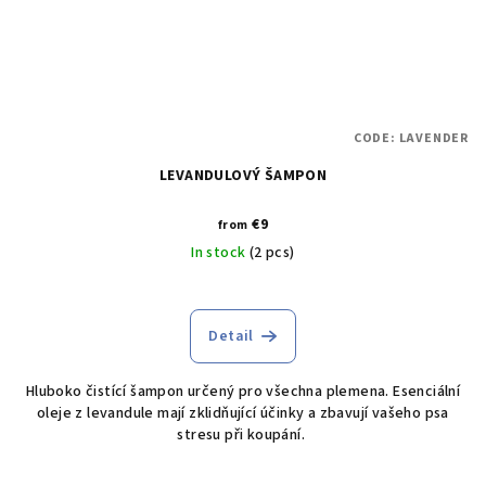
CODE:
LAVENDER
LEVANDULOVÝ ŠAMPON
€9
from
In stock
(2 pcs)
Detail
Hluboko čistící šampon určený pro všechna plemena. Esenciální
oleje z levandule mají zklidňující účinky a zbavují vašeho psa
stresu při koupání.