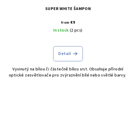
SUPER WHITE ŠAMPON
€9
from
In stock
(2 pcs)
Detail
Vyvinutý na bílou či částečně bílou srst. Obsahuje přírodní
optické zesvětlovače pro zvýraznění bílé nebo světlé barvy.