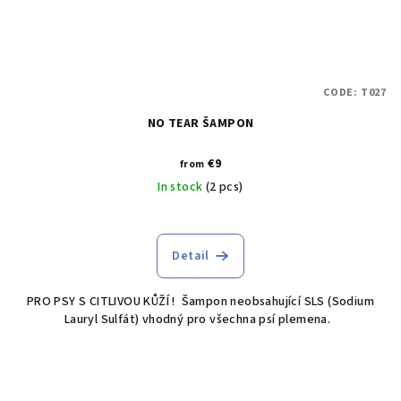
CODE:
T027
NO TEAR ŠAMPON
€9
from
In stock
(2 pcs)
Detail
PRO PSY S CITLIVOU KŮŽÍ ! Šampon neobsahující SLS (Sodium
Lauryl Sulfát) vhodný pro všechna psí plemena.