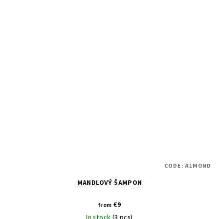
CODE:
ALMOND
MANDLOVÝ ŠAMPON
€9
from
In stock
(3 pcs)