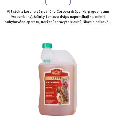
Výtažek z kořene zázračného Čertova drápu (Harpagophytum
Procumbens). Účinky čertova drápu napomáhají k posílení
pohybového aparátu, udržení zdravých kloubů, šlach a celkově...