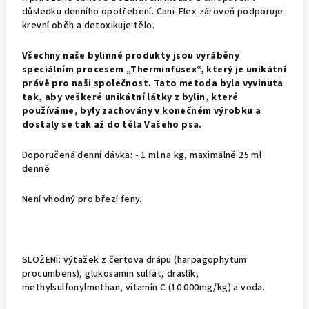
důsledku denního opotřebení. Cani-Flex zároveň podporuje
krevní oběh a detoxikuje tělo.
Všechny naše bylinné produkty jsou vyráběny
speciálním procesem „Therminfusex“, který je unikátní
právě pro naši společnost. Tato metoda byla vyvinuta
tak, aby veškeré unikátní látky z bylin, které
používáme, byly zachovány v konečném výrobku a
dostaly se tak až do těla Vašeho psa.
Doporučená denní dávka: - 1 ml na kg, maximálně 25 ml
denně
Není vhodný pro březí feny.
SLOŽENÍ: výtažek z čertova drápu (harpagophytum
procumbens), glukosamin sulfát, draslík,
methylsulfonylmethan, vitamín C (10 000mg/kg) a voda.