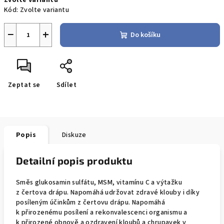
Zvolte variantu
cena:
Kód:
Zvolte variantu
−
+
Do košíku
Zeptat se
Sdílet
Popis
Diskuze
Detailní popis produktu
Směs glukosamin sulfátu, MSM, vitamínu C a výtažku
z čertova drápu. Napomáhá udržovat zdravé klouby i díky
posíleným účinkům z čertovu drápu. Napomáhá
k přirozenému posílení a rekonvalescenci organismu a
k přirozené obnově a ozdravení kloubů a chrupavek v