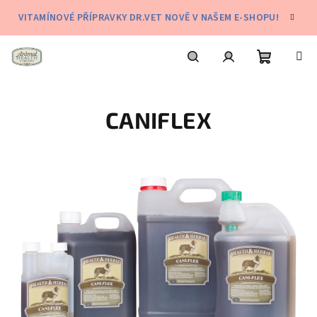
Přejít
VITAMÍNOVÉ PŘÍPRAVKY DR.VET NOVĚ V NAŠEM E-SHOPU!
na
obsah
Nákupní
Hledat
Přihlášení
CANIFLEX
košík