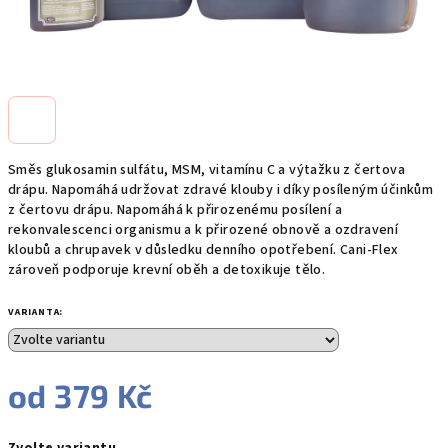
Směs glukosamin sulfátu, MSM, vitamínu C a výtažku z čertova
drápu. Napomáhá udržovat zdravé klouby i díky posíleným účinkům
z čertovu drápu. Napomáhá k přirozenému posílení a
rekonvalescenci organismu a k přirozené obnově a ozdravení
kloubů a chrupavek v důsledku denního opotřebení. Cani-Flex
zároveň podporuje krevní oběh a detoxikuje tělo.
VARIANTA:
od
379 Kč
Měrná