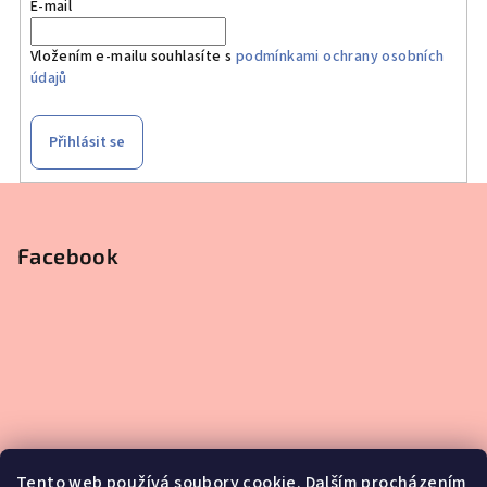
E-mail
Vložením e-mailu souhlasíte s
podmínkami ochrany osobních
údajů
Přihlásit se
Z
á
p
Facebook
a
t
í
Tento web používá soubory cookie. Dalším procházením