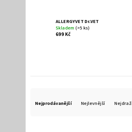
ALLERGYVET Dr.VET
Skladem
(>5 ks)
699 Kč
Ř
Nejprodávanější
Nejlevnější
Nejdraž
a
z
e