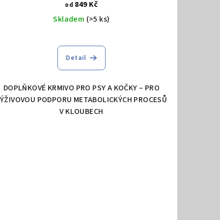
849 Kč
od
Skladem
(>5 ks)
Detail
DOPLŇKOVÉ KRMIVO PRO PSY A KOČKY – PRO
VÝŽIVOVOU PODPORU METABOLICKÝCH PROCESŮ
V KLOUBECH