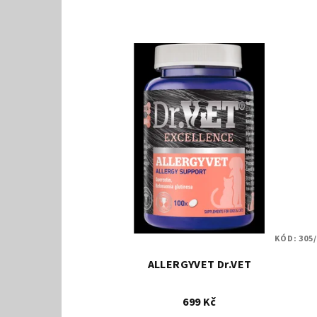
n
V
í
ý
p
p
r
i
o
s
d
p
u
r
k
o
t
KÓD:
305
d
ů
ALLERGYVET Dr.VET
u
699 Kč
k