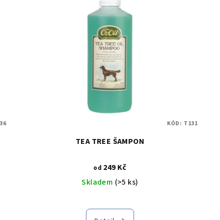
36
KÓD:
T131
TEA TREE ŠAMPON
249 Kč
od
Skladem
(>5 ks)