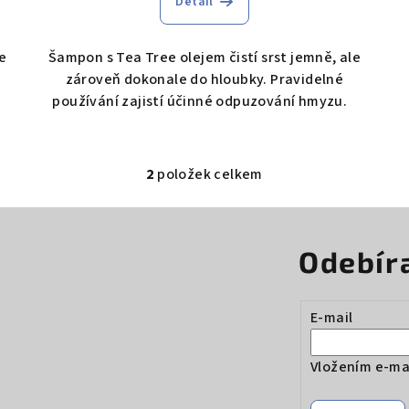
Detail
se
Šampon s Tea Tree olejem čistí srst jemně, ale
zároveň dokonale do hloubky. Pravidelné
používání zajistí účinné odpuzování hmyzu.
2
položek celkem
O
v
l
Odebír
á
d
a
E-mail
c
í
Vložením e-mai
p