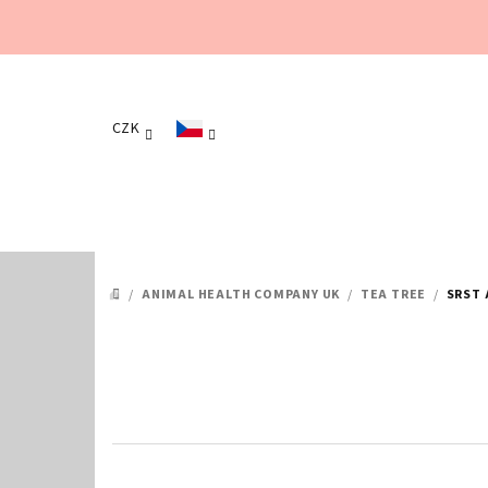
Přejít
na
obsah
CZK
/
ANIMAL HEALTH COMPANY UK
/
TEA TREE
/
SRST 
DOMŮ