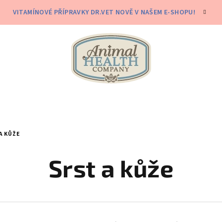
VITAMÍNOVÉ PŘÍPRAVKY DR.VET NOVĚ V NAŠEM E-SHOPU!
A KŮŽE
Srst a kůže