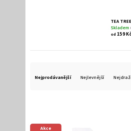
TEA TRE
Skladem
159 K
od
Ř
Nejprodávanější
Nejlevnější
Nejdraž
a
z
e
n
V
í
Akce