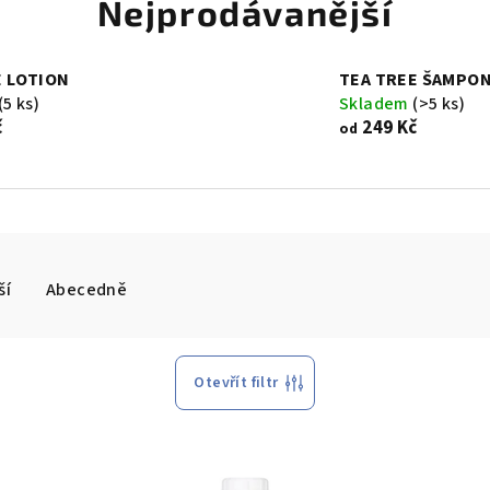
Nejprodávanější
E LOTION
TEA TREE ŠAMPO
(5 ks)
Skladem
(>5 ks)
č
249 Kč
od
ší
Abecedně
Otevřít filtr