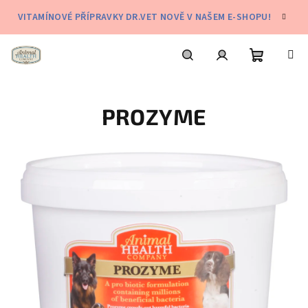
Přejít
VITAMÍNOVÉ PŘÍPRAVKY DR.VET NOVĚ V NAŠEM E-SHOPU!
na
obsah
Nákupní
Hledat
Přihlášení
PROZYME
košík