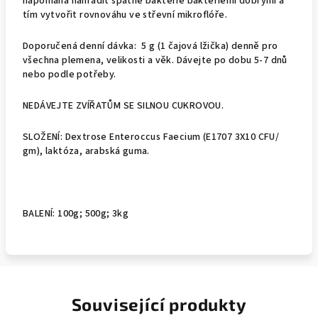
napomáhá nahradit špatné bakterie bakteriemi dobrými a
tím vytvořit rovnováhu ve střevní mikroflóře.
Doporučená denní dávka: 5 g (1 čajová lžička) denně pro
všechna plemena, velikosti a věk. Dávejte po dobu 5-7 dnů
nebo podle potřeby.
NEDÁVEJTE ZVÍŘATŮM SE SILNOU CUKROVOU.
SLOŽENÍ: Dextrose Enteroccus Faecium (E1707 3X10 CFU/
gm), laktóza, arabská guma.
BALENÍ: 100g; 500g; 3kg
Související produkty