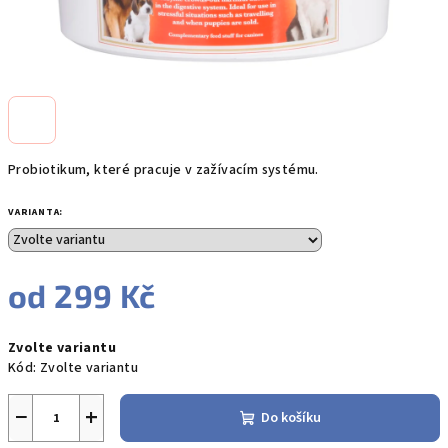
Probiotikum, které pracuje v zažívacím systému.
VARIANTA:
od
299 Kč
Měrná
Zvolte variantu
cena:
Kód:
Zvolte variantu
−
+
Do košíku