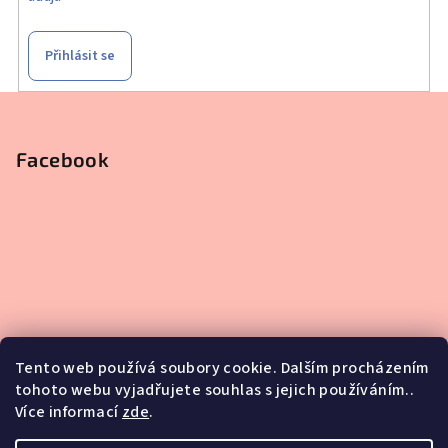
Přihlásit se
Z
á
p
Facebook
a
t
í
Tento web používá soubory cookie. Dalším procházením
tohoto webu vyjadřujete souhlas s jejich používáním..
Více informací
zde
.