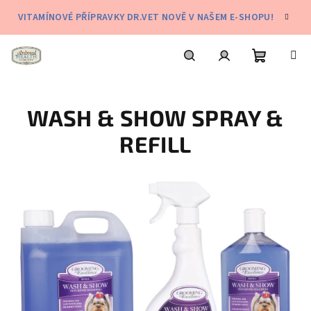
Přejít
VITAMÍNOVÉ PŘÍPRAVKY DR.VET NOVĚ V NAŠEM E-SHOPU!
na
obsah
Nákupní
Hledat
Přihlášení
WASH & SHOW SPRAY &
košík
REFILL