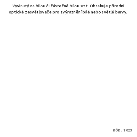
Vyvinutý na bílou či částečně bílou srst. Obsahuje přírodní
optické zesvětlovače pro zvýraznění bílé nebo světlé barvy.
KÓD:
T023