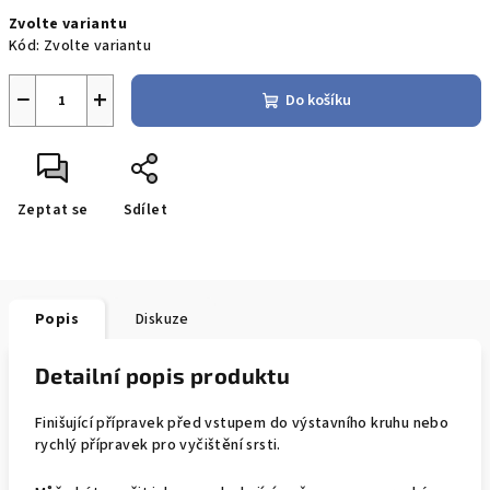
Měrná
Zvolte variantu
cena:
Kód:
Zvolte variantu
−
+
Do košíku
Zeptat se
Sdílet
Popis
Diskuze
Detailní popis produktu
Finišující přípravek před vstupem do výstavního kruhu nebo
rychlý přípravek pro vyčištění srsti.