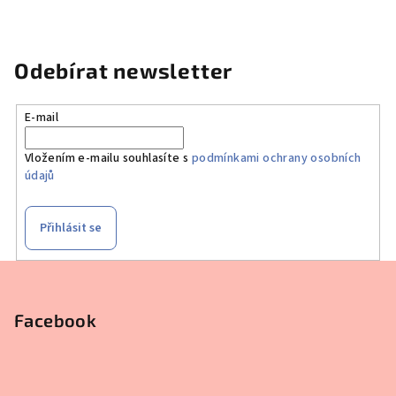
Odebírat newsletter
E-mail
Vložením e-mailu souhlasíte s
podmínkami ochrany osobních
údajů
Přihlásit se
Z
á
p
Facebook
a
t
í