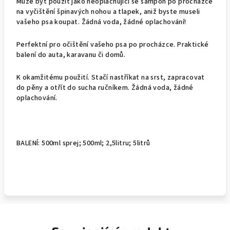
Může být použit jako neoplachující se šampon po procházce
na vyčištění špinavých nohou a tlapek, aniž byste museli
vašeho psa koupat. Žádná voda, žádné oplachování!
Perfektní pro očištění vašeho psa po procházce. Praktické
balení do auta, karavanu či domů.
K okamžitému použití. Stačí nastříkat na srst, zapracovat
do pěny a otřít do sucha ručníkem. Žádná voda, žádné
oplachování.
BALENÍ: 500ml sprej; 500ml; 2,5litru; 5litrů