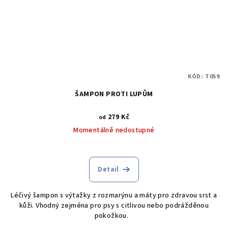
KÓD:
T059
ŠAMPON PROTI LUPŮM
279 Kč
od
Momentálně nedostupné
Detail
Léčivý šampon s výtažky z rozmarýnu a máty pro zdravou srst a
kůži. Vhodný zejména pro psy s citlivou nebo podrážděnou
pokožkou.