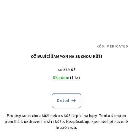
KÓD:
MEDICATED
OŽIVUJÍCÍ ŠAMPON NA SUCHOU KŮŽI
229 Kč
od
Skladem
(1 ks)
Detail
Pro psy se suchou kůží nebo s kůží trpící na lupy. Tento šampon
pomáhá k uzdravení srsti i kůže. Nezpůsobuje zjemnění přirozeně
hrubé srsti.