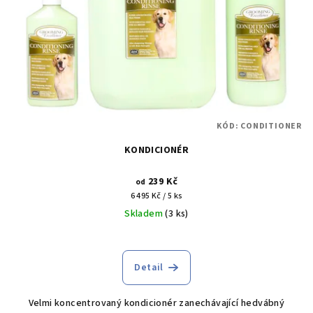
KÓD:
CONDITIONER
KONDICIONÉR
239 Kč
od
Měrná
6 495 Kč / 5 ks
cena:
Skladem
(3 ks)
Detail
Velmi koncentrovaný kondicionér zanechávající hedvábný