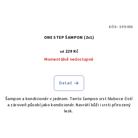
KÓD:
SPD005
ONE STEP ŠAMPON (2v1)
229 Kč
od
Momentálně nedostupné
Detail
Šampon a kondicionér v jednom. Tento šampon srst hluboce čistí
a zároveň působí jako kondicionér. Navrátí kůži i srsti přirozený
lesk.