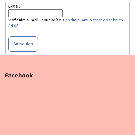
E-Mail
Vložením e-mailu souhlasíte s
podmínkami ochrany osobních
údajů
Anmelden
F
u
ß
Facebook
z
e
i
l
e