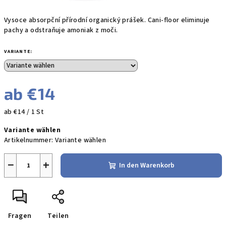
Vysoce absorpční přírodní organický prášek. Cani-floor eliminuje
pachy a odstraňuje amoniak z moči.
VARIANTE:
ab
€14
Verkaufspreis:
ab €14 / 1 St
Variante wählen
Artikelnummer:
Variante wählen
−
+
In den Warenkorb
Fragen
Teilen