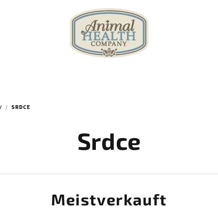
Y
/
SRDCE
Srdce
Meistverkauft