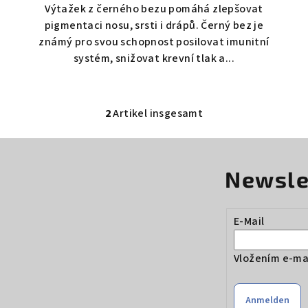
Výtažek z černého bezu pomáhá zlepšovat
pigmentaci nosu, srsti i drápů. Černý bez je
známý pro svou schopnost posilovat imunitní
systém, snižovat krevní tlak a...
2
Artikel insgesamt
S
t
e
Newsle
u
e
r
E-Mail
e
l
Vložením e-mai
e
m
Anmelden