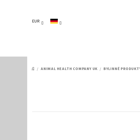
Zum
Inhalt
springen
EUR
/
ANIMAL HEALTH COMPANY UK
/
BYLINNÉ PRODUKT
STARTSEITE