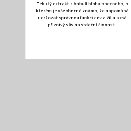
t
Tekutý extrakt z bobulí hlohu obecného, o
kterém je všeobecně známo, že napomáhá
e
udržovat správnou funkci cév a žil a a má
příznivý vliv na srdeční činnosti.