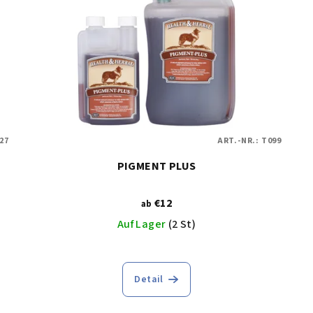
27
ART.-NR.:
T099
PIGMENT PLUS
€12
ab
Auf Lager
(2 St)
Detail