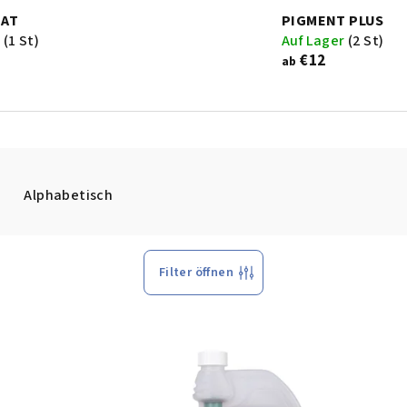
EAT
PIGMENT PLUS
r
(1 St)
Auf Lager
(2 St)
€12
ab
Alphabetisch
Filter öffnen