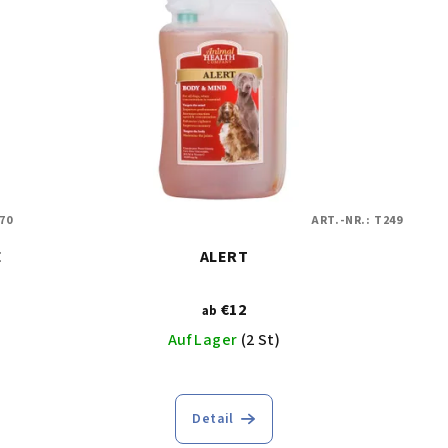
70
ART.-NR.:
T249
ALERT
€12
ab
Auf Lager
(2 St)
Detail