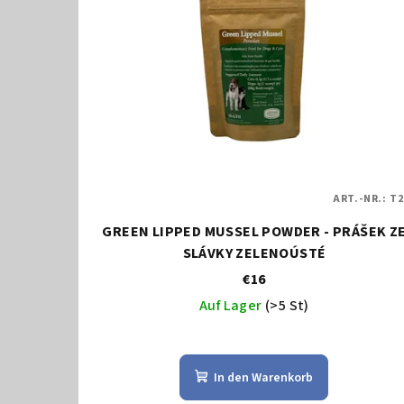
s
s
t
o
e
r
d
t
e
i
r
e
ART.-NR.:
T2
P
r
GREEN LIPPED MUSSEL POWDER - PRÁŠEK ZE
r
SLÁVKY ZELENOÚSTÉ
u
€16
o
n
Auf Lager
(>5 St)
d
g
u
In den Warenkorb
k