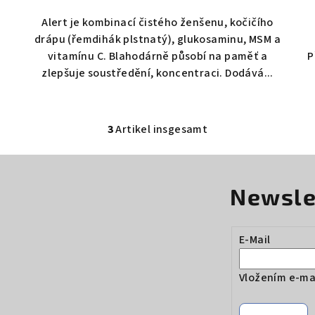
Alert je kombinací čistého ženšenu, kočičího
drápu (řemdihák plstnatý), glukosaminu, MSM a
vitamínu C. Blahodárně působí na paměť a
P
zlepšuje soustředění, koncentraci. Dodává...
3
Artikel insgesamt
S
t
e
Newsle
u
e
r
E-Mail
e
l
Vložením e-mai
e