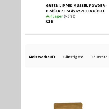
GREEN LIPPED MUSSEL POWDER -
PRÁŠEK ZE SLÁVKY ZELENOÚSTÉ
Auf Lager
(>5 St)
€16
P
Meistverkauft
Günstigste
Teuerste
r
o
d
u
L
k
i
t