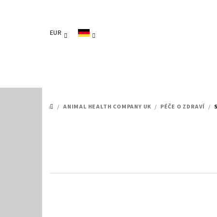
Zum
Inhalt
springen
EUR
/
ANIMAL HEALTH COMPANY UK
/
PÉČE O ZDRAVÍ
/
STARTSEITE