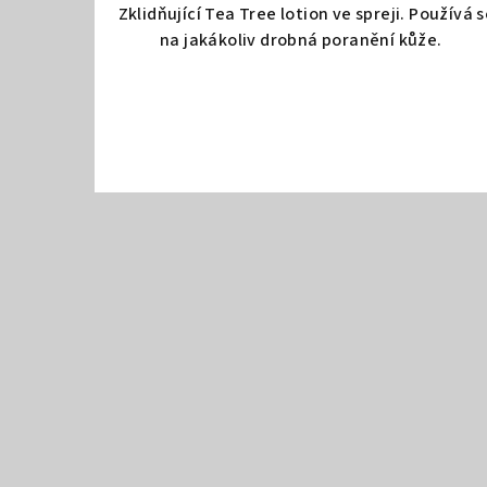
t
Zklidňující Tea Tree lotion ve spreji. Používá 
na jakákoliv drobná poranění kůže.
e