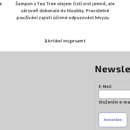
se
Šampon s Tea Tree olejem čistí srst jemně, ale
zároveň dokonale do hloubky. Pravidelné
používání zajistí účinné odpuzování hmyzu.
2
Artikel insgesamt
S
t
e
Newsle
u
e
r
E-Mail
e
l
Vložením e-mai
e
m
Anmelden
e