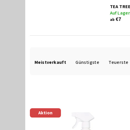
TEA TRE
Auf Lage
€7
ab
P
Meistverkauft
Günstigste
Teuerste
r
o
d
u
L
k
Aktion
i
t