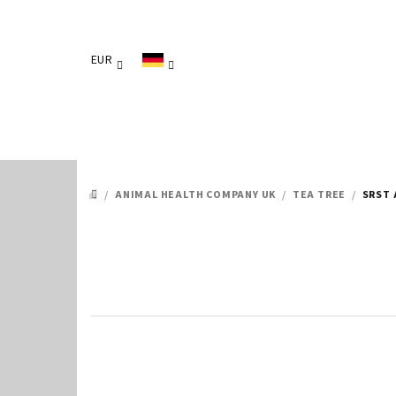
Zum
Inhalt
springen
EUR
/
ANIMAL HEALTH COMPANY UK
/
TEA TREE
/
SRST 
STARTSEITE