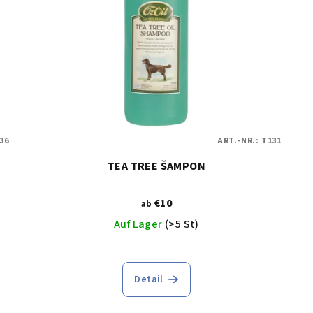
36
ART.-NR.:
T131
TEA TREE ŠAMPON
€10
ab
Auf Lager
(>5 St)
Detail