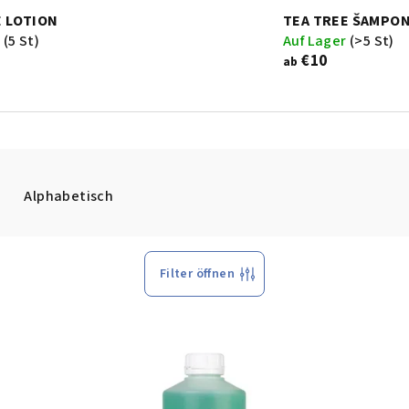
E LOTION
TEA TREE ŠAMPO
r
(5 St)
Auf Lager
(>5 St)
€10
ab
Alphabetisch
Filter öffnen