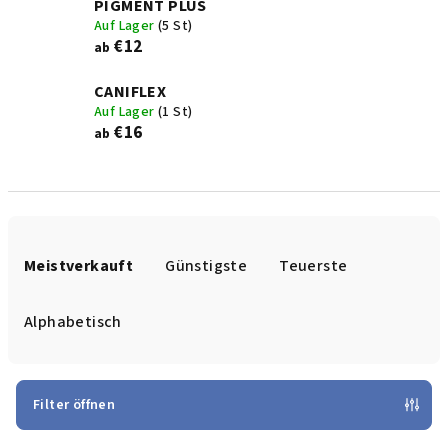
PIGMENT PLUS
Auf Lager
(5 St)
€12
ab
CANIFLEX
Auf Lager
(1 St)
€16
ab
P
r
Meistverkauft
Günstigste
Teuerste
o
d
Alphabetisch
u
k
t
Filter öffnen
s