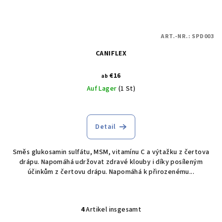
ART.-NR.:
SPD003
CANIFLEX
€16
ab
Auf Lager
(1 St)
Detail
Směs glukosamin sulfátu, MSM, vitamínu C a výtažku z čertova
drápu. Napomáhá udržovat zdravé klouby i díky posíleným
účinkům z čertovu drápu. Napomáhá k přirozenému...
4
Artikel insgesamt
S