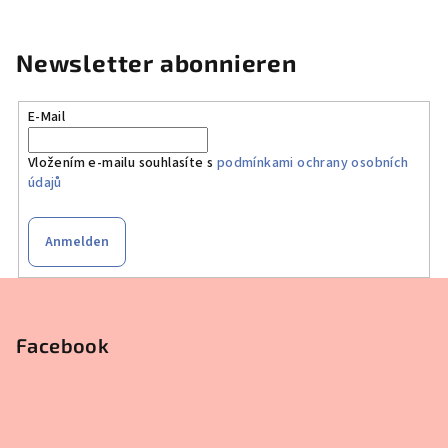
t
e
u
Newsletter abonnieren
e
r
E-Mail
e
l
Vložením e-mailu souhlasíte s
podmínkami ochrany osobních
e
údajů
m
e
n
Anmelden
t
e
F
d
u
e
ß
Facebook
r
z
L
i
e
s
i
t