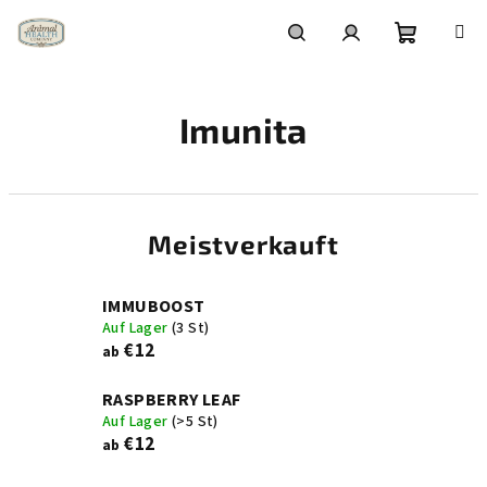
Zum
Inhalt
springen
Warenko
Suchen
Login
Imunita
Meistverkauft
IMMUBOOST
Auf Lager
(3 St)
€12
ab
RASPBERRY LEAF
Auf Lager
(>5 St)
€12
ab