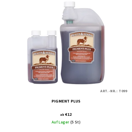
ART.-NR.:
T099
PIGMENT PLUS
€12
ab
Auf Lager
(5 St)