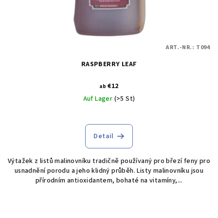
ART.-NR.:
T094
RASPBERRY LEAF
€12
ab
Auf Lager
(>5 St)
Detail
Výtažek z listů malinovníku tradičně používaný pro březí feny pro
usnadnění porodu a jeho klidný průběh. Listy malinovníku jsou
přírodním antioxidantem, bohaté na vitamíny,...