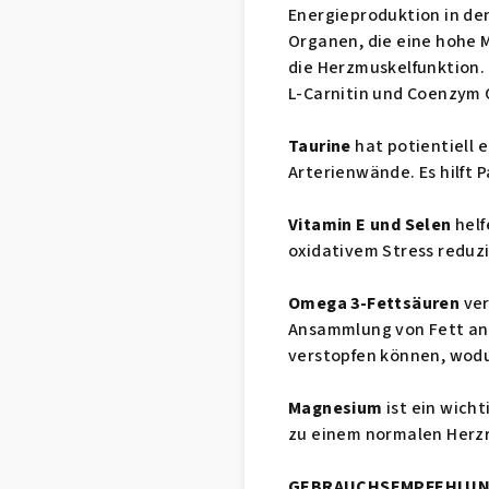
Energieproduktion in den
Organen, die eine hohe 
die Herzmuskelfunktion.
L-Carnitin und Coenzym 
Taurine
hat potientiell 
Arterienwände. Es hilft
Vitamin E und Selen
helf
oxidativem Stress reduz
Omega 3-Fettsäuren
ver
Ansammlung von Fett an 
verstopfen können, wodu
Magnesium
ist ein wich
zu einem normalen Herz
GEBRAUCHSEMPFEHLU