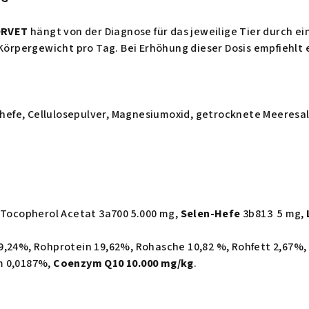
ORVET
hängt von der Diagnose für das jeweilige Tier durch ei
 Körpergewicht pro Tag. Bei Erhöhung dieser Dosis empfiehlt e
rhefe, Cellulosepulver, Magnesiumoxid, getrocknete Meeresa
a-Tocopherol Acetat 3a700 5.000 mg,
Selen-Hefe
3b813 5 mg,
9,24%, Rohprotein 19,62%, Rohasche 10,82 %, Rohfett 2,67%,
m 0,0187%,
Coenzym Q10 10.000 mg/kg
.