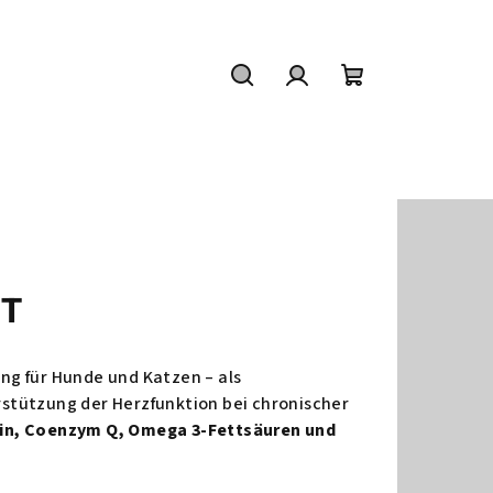
Suchen
Login
Warenkorb
ET
g für Hunde und Katzen – als
tützung der Herzfunktion bei chronischer
tin, Coenzym Q, Omega 3-Fettsäuren und