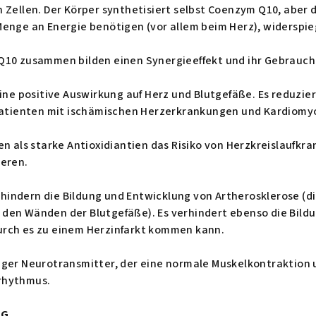
 Zellen. Der Körper synthetisiert selbst Coenzym Q10, aber di
Menge an Energie benötigen (vor allem beim Herz), widerspi
Q10 zusammen bilden einen Synergieeffekt und ihr Gebrauch 
eine positive Auswirkung auf Herz und Blutgefäße. Es reduzie
 Patienten mit ischämischen Herzerkrankungen und Kardiomy
en als starke Antioxidiantien das Risiko von Herzkreislaufkr
ieren.
hindern die Bildung und Entwicklung von Artherosklerose (
den Wänden der Blutgefäße). Es verhindert ebenso die Bildun
rch es zu einem Herzinfarkt kommen kann.
tiger Neurotransmitter, der eine normale Muskelkontraktion 
rhythmus.
NG