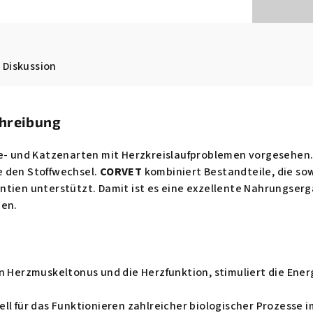
Diskussion
chreibung
nde- und Katzenarten mit Herzkreislaufproblemen vorgesehen
 den Stoffwechsel.
CORVET
kombiniert Bestandteile, die sow
ntien unterstützt. Damit ist es eine exzellente Nahrungser
nen.
n Herzmuskeltonus und die Herzfunktion, stimuliert die Ene
iell für das Funktionieren zahlreicher biologischer Prozesse i