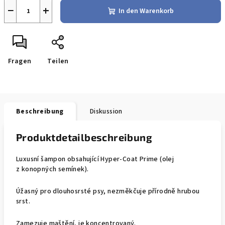
−
+
In den Warenkorb
Fragen
Teilen
Beschreibung
Diskussion
Produktdetailbeschreibung
Luxusní šampon obsahující Hyper-Coat Prime (olej
z konopných semínek).
Úžasný pro dlouhosrsté psy, nezměkčuje přírodně hrubou
srst.
Zamezuje maštění, je koncentrovaný.