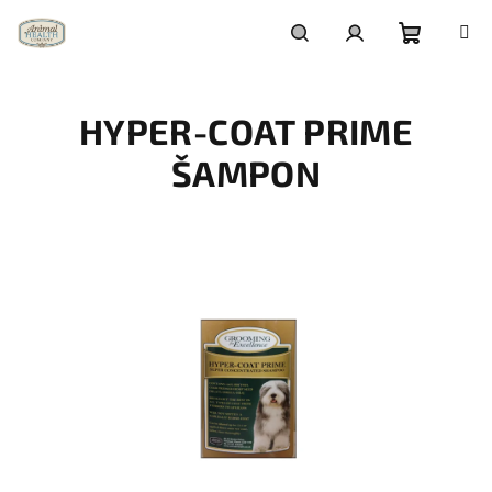
Zum
Inhalt
springen
Warenko
Suchen
Login
HYPER-COAT PRIME
ŠAMPON