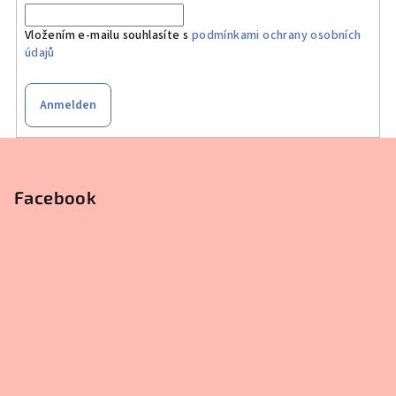
Vložením e-mailu souhlasíte s
podmínkami ochrany osobních
údajů
Anmelden
F
u
ß
Facebook
z
e
i
l
e